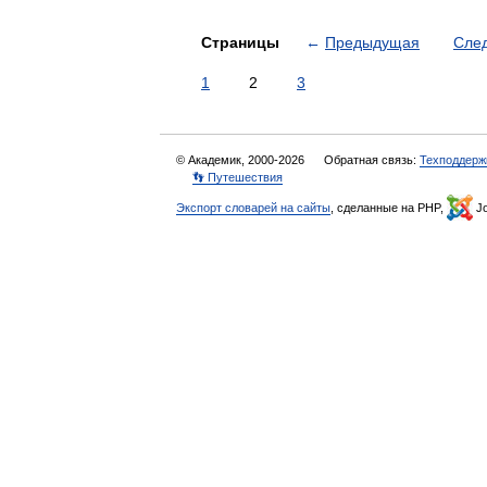
Страницы
←
Предыдущая
Сле
1
2
3
© Академик, 2000-2026
Обратная связь:
Техподдерж
👣 Путешествия
Экспорт словарей на сайты
, сделанные на PHP,
Jo